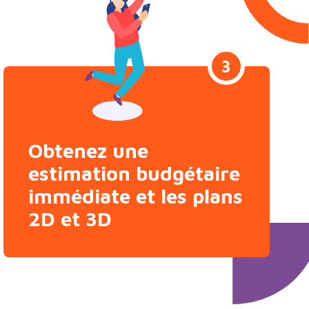
3
Obtenez une
estimation budgétaire
immédiate et les plans
2D et 3D