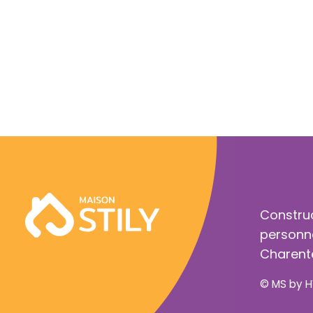
Constru
personn
Charent
© MS by
H