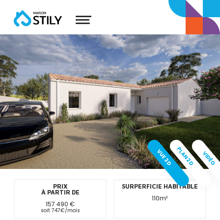
PLAN 2D
VUE 3D
VIDÉO
PRIX
SURPERFICIE HABITABLE
À PARTIR DE
110m²
157 490 €
soit
747
€/mois